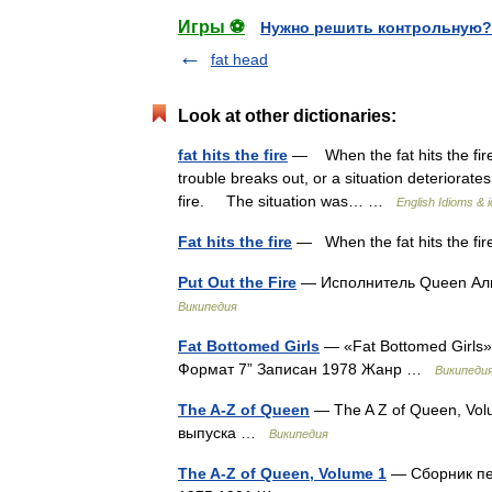
Игры ⚽
Нужно решить контрольную?
fat head
Look at other dictionaries:
fat hits the fire
— When the fat hits the fir
trouble breaks out, or a situation deteriorates 
fire. The situation was… …
English Idioms & 
Fat hits the fire
— When the fat hits the fi
Put Out the Fire
— Исполнитель Queen Аль
Википедия
Fat Bottomed Girls
— «Fat Bottomed Girls
Формат 7” Записан 1978 Жанр …
Википеди
The A-Z of Queen
— The A Z of Queen, Vol
выпуска …
Википедия
The A-Z of Queen, Volume 1
— Сборник пес