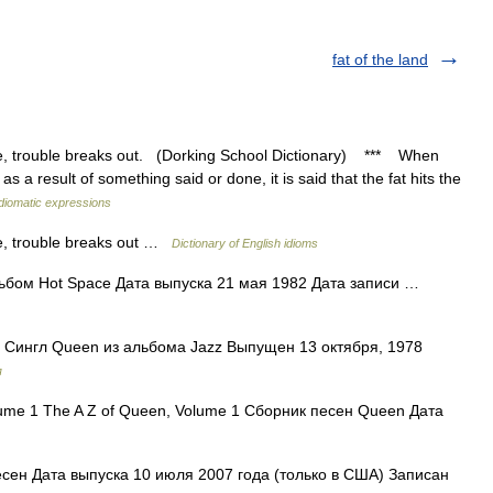
fat of the land
e, trouble breaks out. (Dorking School Dictionary) *** When
as a result of something said or done, it is said that the fat hits the
idiomatic expressions
re, trouble breaks out …
Dictionary of English idioms
бом Hot Space Дата выпуска 21 мая 1982 Дата записи …
» Сингл Queen из альбома Jazz Выпущен 13 октября, 1978
я
ume 1 The A Z of Queen, Volume 1 Сборник песен Queen Дата
ен Дата выпуска 10 июля 2007 года (только в США) Записан