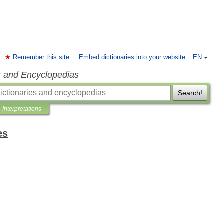
Remember this site
Embed dictionaries into your website
EN
s and Encyclopedias
Search!
Interpretations
es
.