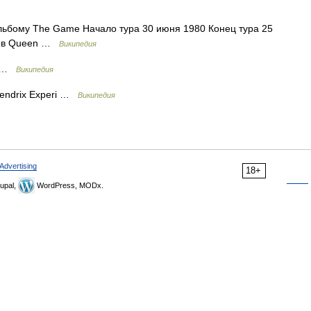
ьбому The Game Начало тура 30 июня 1980 Конец тура 25
ров Queen …
Википедия
s …
Википедия
endrix Experi …
Википедия
Advertising
18+
upal,
WordPress, MODx.