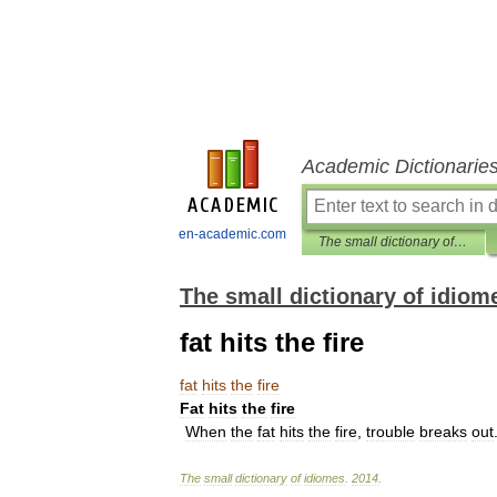
Academic Dictionarie
en-academic.com
The small dictionary of idiomes
The small dictionary of idiom
fat hits the fire
fat
hits
the
fire
Fat
hits
the
fire
When
the
fat
hits
the
fire
,
trouble
breaks
out
The
small
dictionary
of
idiomes
.
2014
.