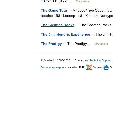
1975 1991 Жанр …
Википедия
The Game Tour
— Мировой тур Queen К ал
ноября 1981 Концерты 81 Хронология ту
The Cosmos Rocks
— The Cosmos Rock
The Jimi Hendrix Experience
— The Jimi H
The Prodigy
— The Prodigy …
Википедия
© Academic, 2000-2026
Contact us:
Technical Support
,
Dictionaries export
, created on PHP,
Joomla,
Dr